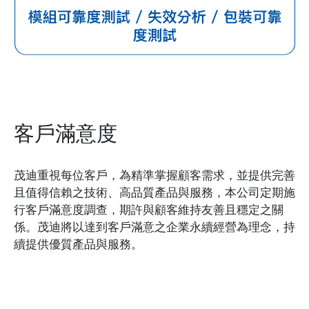
客戶滿意度
茂迪重視每位客戶，為精準掌握顧客需求，並提供完善
且值得信賴之技術、高品質產品與服務，本公司定期施
行客戶滿意度調查，期許與顧客維持友善且穩定之關
係。茂迪將以達到客戶滿意之企業永續經營為理念，持
續提供優質產品與服務。