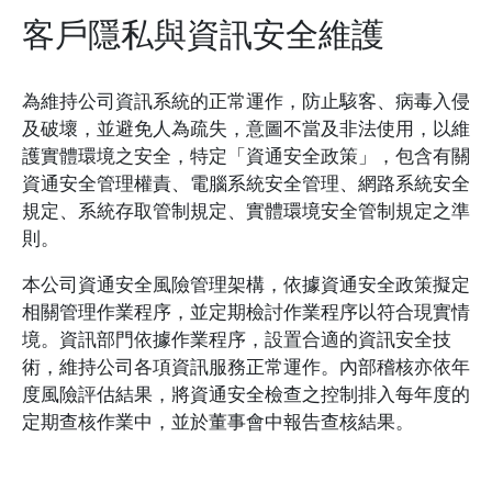
客戶隱私與資訊安全維護
為維持公司資訊系統的正常運作，防止駭客、病毒入侵
及破壞，並避免人為疏失，意圖不當及非法使用，以維
護實體環境之安全，特定「資通安全政策」，包含有關
資通安全管理權責、電腦系統安全管理、網路系統安全
規定、系統存取管制規定、實體環境安全管制規定之準
則。
本公司資通安全風險管理架構，依據資通安全政策擬定
相關管理作業程序，並定期檢討作業程序以符合現實情
境。資訊部門依據作業程序，設置合適的資訊安全技
術，維持公司各項資訊服務正常運作。內部稽核亦依年
度風險評估結果，將資通安全檢查之控制排入每年度的
定期查核作業中，並於董事會中報告查核結果。