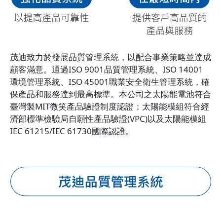
茂迪致力於發展品質管理系統，以配合事業策略並達成
顧客滿意。通過ISO 9001品質管理系統、ISO 14001
環境管理系統、ISO 45001職業安全衛生管理系統，確
保產品和服務達到最高標準。本公司之太陽能電池符合
臺灣製MIT微笑產品驗證制度認證；太陽能模組符合經
濟部標準檢驗局自願性產品驗證(VPC)以及太陽能模組
IEC 61215/IEC 61730國際認證。