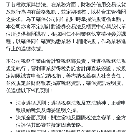
了各種政策與辦法。在業務方面，財務於信用交易或貸
放款行為均有嚴格規範，並定期稽核，以符合主管機關
之要求。為了確保公司同仁能即時掌握法規遵循重點，
本公司亦會不定期針對證券交易法及櫃買中心與股代單
位所提供相關課程，根據同仁不同業務執掌積極參與課
程，以確保同仁確實熟悉業務上相關法規，作為業務進
行上的遵循依據。
本公司稅務作業由會計暨稅務部負責，皆遵循稅務法規
規定執行，營利事業所得稅委託會計師查核簽證，按規
定期限誠實申報完納稅捐，善盡納稅義務人社會責任，
並依規定於財務報表揭露稅務資訊，確保資訊透明度。
係遵循以下9項原則：
法令遵循原則：遵循稅務法規及立法精神，正確申
報繳納稅負及備妥證明文據。
決策全面原則：關注當地及國際稅法之變革，全方
位評估其影響並擬定因應策略。