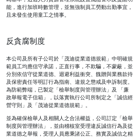
能，進行加班時數管理，並無強制員工勞動出勤事宜，
且未發生使用童工之情事。
反貪腐制度
本公司及所有子公司於「茂迪從業道德規範」中明確規
範員工均應信守承諾，正直行事，不欺騙，不蒙蔽，並
分別依信守從業道德、迴避利益衝突、餽贈與業務款待
及保密責任等明訂行為指南、違規之懲戒及申訴制度。
為防範弊端，已製定「檢舉制度與管理辦法」及 「廉
政舉報電子信箱」，以落實執行公司所制定之「誠信經
營守則」及「茂迪從業道德規範」。
並為確保檢舉人及相關人之合法權益，公司訂定「檢舉
制度與管理辦法」，並由稽核室受理違反誠信行為及從
業道德之舉報，受理人員應秉諸公正、務實及誠信之精