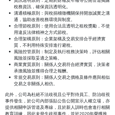
資訊透明原則：定期於財報及年報等公開管道揭露
稅務資訊，確保資訊透明化。
溝通積極原則：與稅捐稽徵機關保持開放誠實之溝
通，協助改善稅務環境與制度。
合理節稅原則：使用合法且透明之租稅獎勵，不使
用違反法律精神之方式節稅。
合理架構原則：企業架構及交易安排合乎經濟實
質，不利用特殊安排進行避稅。
風險控管原則：制定及執行稅務決策時，評估相關
風險並採取妥適之策略。
商業實質原則：關係人交易符合經濟實質，決策者
承擔風險並獲得合理之報酬。
常規交易原則：關係人交易之價格及條件應與相似
交易之非關係人相仿。
此外，公司為杜絕不法歧視且公平對待員工、防治歧視
事件發生，於公司內部張貼公告公開宣示人權立場，亦
提供相關申訴管道及專線，且於新人訓時也會進行相關
教育訓練，因此未發生歧視事件，並於2020年榮獲推