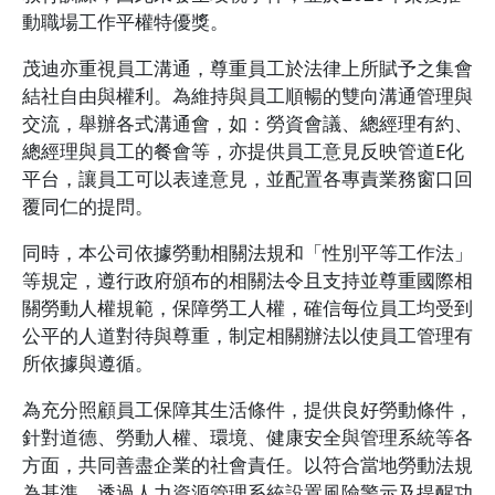
動職場工作平權特優獎。
茂迪亦重視員工溝通，尊重員工於法律上所賦予之集會
結社自由與權利。為維持與員工順暢的雙向溝通管理與
交流，舉辦各式溝通會，如：勞資會議、總經理有約、
總經理與員工的餐會等，亦提供員工意見反映管道E化
平台，讓員工可以表達意見，並配置各專責業務窗口回
覆同仁的提問。
同時，本公司依據勞動相關法規和「性別平等工作法」
等規定，遵行政府頒布的相關法令且支持並尊重國際相
關勞動人權規範，保障勞工人權，確信每位員工均受到
公平的人道對待與尊重，制定相關辦法以使員工管理有
所依據與遵循。
為充分照顧員工保障其生活條件，提供良好勞動條件，
針對道德、勞動人權、環境、健康安全與管理系統等各
方面，共同善盡企業的社會責任。以符合當地勞動法規
為基準，透過人力資源管理系統設置風險警示及提醒功