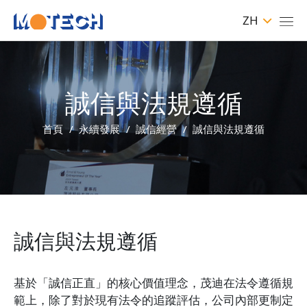
ZH
誠信與法規遵循
首頁
永續發展
誠信經營
誠信與法規遵循
誠信與法規遵循
基於「誠信正直」的核心價值理念，茂迪在法令遵循規
範上，除了對於現有法令的追蹤評估，公司內部更制定