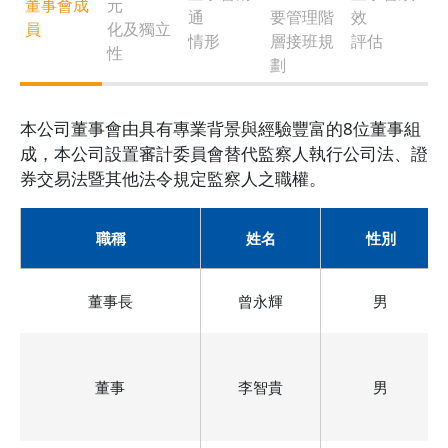
董事會成
元
通
要管理階
效
員
化及獨立
情形
層接班規
評估
性
劃
本公司董事會由具有專業背景與經驗豐富的8位董事組
成，本公司設置審計委員會替代監察人執行公司法、證
券交易法暨其他法令規定監察人之職權。
職稱
姓名
性別
董事長
曾永輝
男
董事
李智貴
男